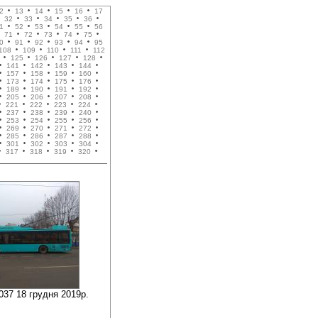
2
13
14
15
16
17
32
33
34
35
36
1
52
53
54
55
56
71
72
73
74
75
0
91
92
93
94
95
108
109
110
111
112
125
126
127
128
141
142
143
144
157
158
159
160
173
174
175
176
189
190
191
192
205
206
207
208
221
222
223
224
237
238
239
240
253
254
255
256
269
270
271
272
285
286
287
288
301
302
303
304
317
318
319
320
037 18 грудня 2019р.