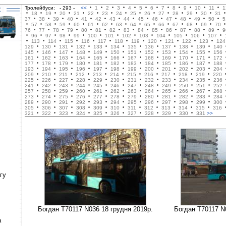
Тролейбуси:
- 293 -
<<
1
2
3
4
5
6
7
8
9
10
11
1
18
19
20
21
22
23
24
25
26
27
28
29
30
31
37
38
39
40
41
42
43
44
45
46
47
48
49
50
5
57
58
59
60
61
62
63
64
65
66
67
68
69
70
76
77
78
79
80
81
82
83
84
85
86
87
88
89
9
96
97
98
99
100
101
102
103
104
105
106
107
113
114
115
116
117
118
119
120
121
122
123
124
129
130
131
132
133
134
135
136
137
138
139
140
145
146
147
148
149
150
151
152
153
154
155
156
161
162
163
164
165
166
167
168
169
170
171
172
177
178
179
180
181
182
183
184
185
186
187
188
193
194
195
196
197
198
199
200
201
202
203
204
209
210
211
212
213
214
215
216
217
218
219
220
225
226
227
228
229
230
231
232
233
234
235
236
241
242
243
244
245
246
247
248
249
250
251
252
257
258
259
260
261
262
263
264
265
266
267
268
273
274
275
276
277
278
279
280
281
282
283
284
289
290
291
292
293
294
295
296
297
298
299
300
305
306
307
308
309
310
311
312
313
314
315
316
321
322
323
324
325
326
327
328
329
330
331
>>
гу
Богдан Т70117 N036 18 грудня 2019р.
Богдан Т70117 N
а