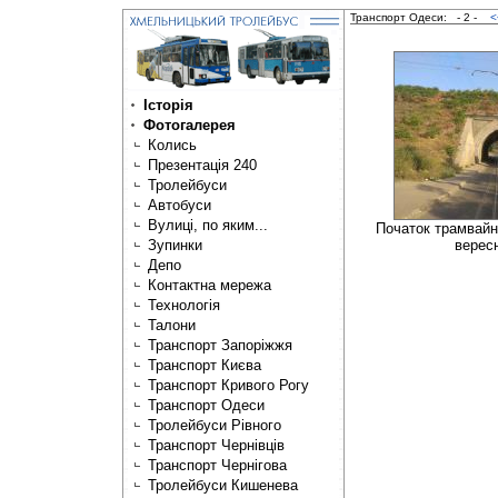
Транспорт Одеси:
- 2 -
<
Історія
Фотогалерея
Колись
Презентація 240
Тролейбуси
Автобуси
Вулиці, по яким...
Початок трамвайн
Зупинки
верес
Депо
Контактна мережа
Технологія
Талони
Транспорт Запоріжжя
Транспорт Києва
Транспорт Кривого Рогу
Транспорт Одеси
Тролейбуси Рівного
Транспорт Чернівців
Транспорт Чернігова
Тролейбуси Кишенева