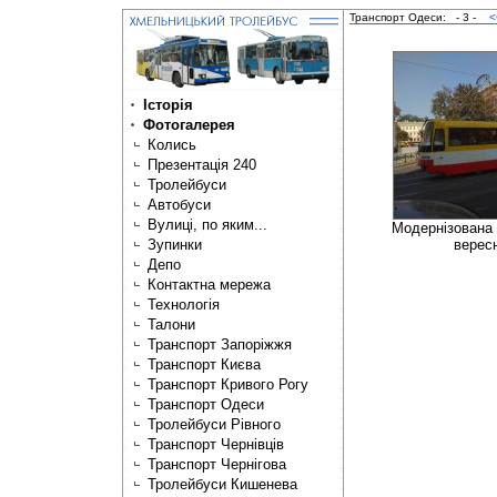
Транспорт Одеси:
- 3 -
<
Історія
Фотогалерея
Колись
Презентація 240
Тролейбуси
Автобуси
Вулиці, по яким...
Модернізована 
Зупинки
верес
Депо
Контактна мережа
Технологія
Талони
Транспорт Запоріжжя
Транспорт Києва
Транспорт Кривого Рогу
Транспорт Одеси
Тролейбуси Рівного
Транспорт Чернівців
Транспорт Чернігова
Тролейбуси Кишенева