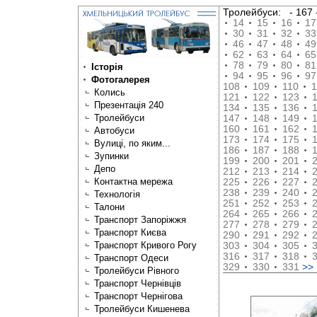
Тролейбуси:
- 16
14
15
16
17
30
31
32
33
46
47
48
49
62
63
64
65
78
79
80
81
Історія
94
95
96
97
Фотогалерея
108
109
110
1
Колись
121
122
123
Презентація 240
134
135
136
Тролейбуси
147
148
149
160
161
162
Автобуси
173
174
175
Вулиці, по яким...
186
187
188
Зупинки
199
200
201
Депо
212
213
214
Контактна мережа
225
226
227
238
239
240
Технологія
251
252
253
Талони
264
265
266
Транспорт Запоріжжя
277
278
279
Транспорт Києва
290
291
292
Транспорт Кривого Рогу
303
304
305
316
317
318
Транспорт Одеси
329
330
331
>>
Тролейбуси Рівного
Транспорт Чернівців
Транспорт Чернігова
Тролейбуси Кишенева