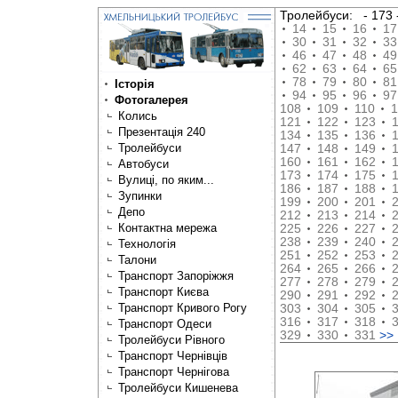
Тролейбуси:
- 17
14
15
16
17
30
31
32
33
46
47
48
49
62
63
64
65
78
79
80
81
Історія
94
95
96
97
Фотогалерея
108
109
110
1
Колись
121
122
123
Презентація 240
134
135
136
Тролейбуси
147
148
149
160
161
162
Автобуси
173
174
175
Вулиці, по яким...
186
187
188
Зупинки
199
200
201
Депо
212
213
214
Контактна мережа
225
226
227
238
239
240
Технологія
251
252
253
Талони
264
265
266
Транспорт Запоріжжя
277
278
279
Транспорт Києва
290
291
292
Транспорт Кривого Рогу
303
304
305
316
317
318
Транспорт Одеси
329
330
331
>>
Тролейбуси Рівного
Транспорт Чернівців
Транспорт Чернігова
Тролейбуси Кишенева