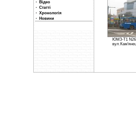
Відео
Статті
Хронологія
Новини
ЮМЗ-Т1 N269
вул.Кам'янец