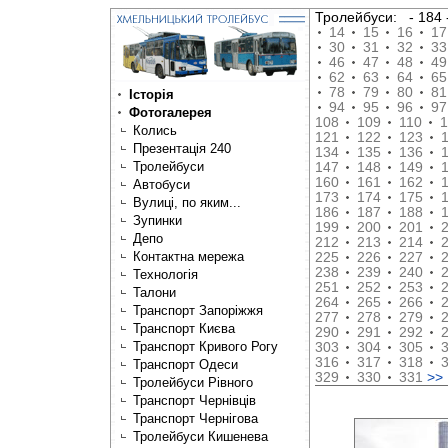
Тролейбуси:
- 18
14
15
16
17
30
31
32
33
46
47
48
49
62
63
64
65
78
79
80
81
Історія
94
95
96
97
Фотогалерея
108
109
110
1
Колись
121
122
123
Презентація 240
134
135
136
Тролейбуси
147
148
149
160
161
162
Автобуси
173
174
175
Вулиці, по яким...
186
187
188
Зупинки
199
200
201
Депо
212
213
214
Контактна мережа
225
226
227
238
239
240
Технологія
251
252
253
Талони
264
265
266
Транспорт Запоріжжя
277
278
279
Транспорт Києва
290
291
292
Транспорт Кривого Рогу
303
304
305
316
317
318
Транспорт Одеси
329
330
331
>>
Тролейбуси Рівного
Транспорт Чернівців
Транспорт Чернігова
Тролейбуси Кишенева