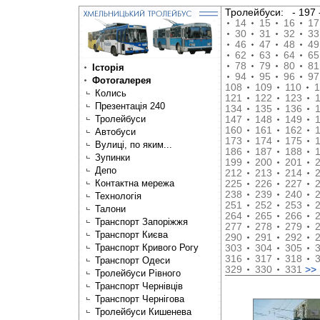
Тролейбуси:
- 19
14
15
16
17
30
31
32
33
46
47
48
49
62
63
64
65
78
79
80
81
Історія
94
95
96
97
Фотогалерея
108
109
110
1
Колись
121
122
123
Презентація 240
134
135
136
Тролейбуси
147
148
149
160
161
162
Автобуси
173
174
175
Вулиці, по яким...
186
187
188
Зупинки
199
200
201
Депо
212
213
214
Контактна мережа
225
226
227
238
239
240
Технологія
251
252
253
Талони
264
265
266
Транспорт Запоріжжя
277
278
279
Транспорт Києва
290
291
292
Транспорт Кривого Рогу
303
304
305
316
317
318
Транспорт Одеси
329
330
331
>>
Тролейбуси Рівного
Транспорт Чернівців
Транспорт Чернігова
Тролейбуси Кишенева