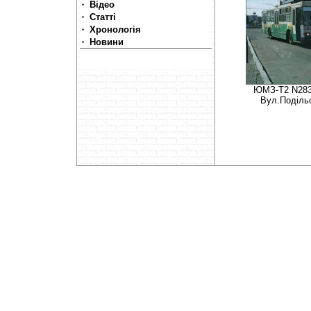
Відео
Статті
Хронологія
Новини
ЮМЗ-Т2 N283
Вул.Подільс