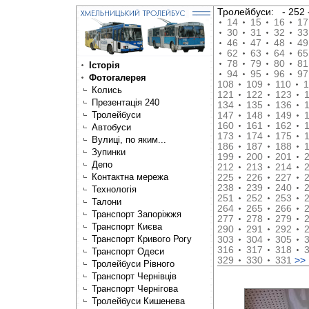
Тролейбуси:
- 25
14
15
16
17
30
31
32
33
46
47
48
49
62
63
64
65
78
79
80
81
Історія
94
95
96
97
Фотогалерея
108
109
110
1
Колись
121
122
123
Презентація 240
134
135
136
Тролейбуси
147
148
149
160
161
162
Автобуси
173
174
175
Вулиці, по яким...
186
187
188
Зупинки
199
200
201
Депо
212
213
214
Контактна мережа
225
226
227
238
239
240
Технологія
251
252
253
Талони
264
265
266
Транспорт Запоріжжя
277
278
279
Транспорт Києва
290
291
292
Транспорт Кривого Рогу
303
304
305
316
317
318
Транспорт Одеси
329
330
331
>>
Тролейбуси Рівного
Транспорт Чернівців
Транспорт Чернігова
Тролейбуси Кишенева