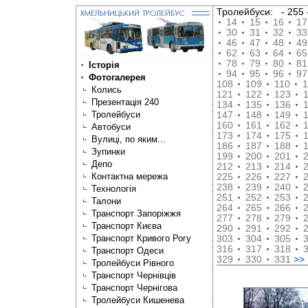
Тролейбуси:
- 25
14
15
16
17
30
31
32
33
46
47
48
49
62
63
64
65
78
79
80
81
Історія
94
95
96
97
Фотогалерея
108
109
110
1
Колись
121
122
123
Презентація 240
134
135
136
Тролейбуси
147
148
149
160
161
162
Автобуси
173
174
175
Вулиці, по яким...
186
187
188
Зупинки
199
200
201
Депо
212
213
214
Контактна мережа
225
226
227
238
239
240
Технологія
251
252
253
Талони
264
265
266
Транспорт Запоріжжя
277
278
279
Транспорт Києва
290
291
292
Транспорт Кривого Рогу
303
304
305
316
317
318
Транспорт Одеси
329
330
331
>>
Тролейбуси Рівного
Транспорт Чернівців
Транспорт Чернігова
Тролейбуси Кишенева