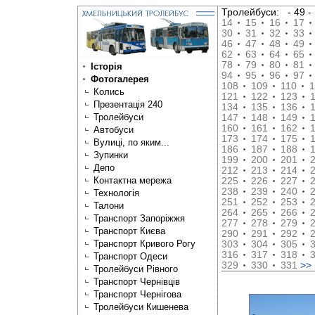
Тролейбуси:
- 49
14
15
16
17
30
31
32
33
46
47
48
49
62
63
64
65
78
79
80
81
Історія
94
95
96
97
Фотогалерея
108
109
110
1
Колись
121
122
123
Презентація 240
134
135
136
Тролейбуси
147
148
149
160
161
162
Автобуси
173
174
175
Вулиці, по яким...
186
187
188
Зупинки
199
200
201
Депо
212
213
214
Контактна мережа
225
226
227
238
239
240
Технологія
251
252
253
Талони
264
265
266
Транспорт Запоріжжя
277
278
279
Транспорт Києва
290
291
292
Транспорт Кривого Рогу
303
304
305
316
317
318
Транспорт Одеси
329
330
331
>>
Тролейбуси Рівного
Транспорт Чернівців
Транспорт Чернігова
Тролейбуси Кишенева