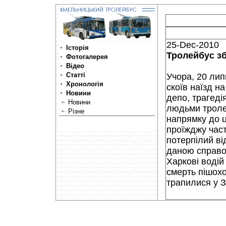
25-Dec-2010
Історія
Тролейбус з
Фотогалерея
Відео
Статті
Учора, 20 ли
Хронологія
скоїв наїзд н
Новини
депо, трагеді
Новини
людьми тролей
Різне
напрямку до ц
проїжджу част
потерпілий ві
даною справо
Харкові водій
смерть пішохо
трапилися у З